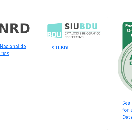
Nacional de
SIU-BDU
rios
s
Seal
for 
Data