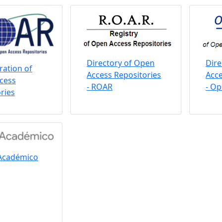
Directory of Open
Dire
ation of
Access Repositories
Acce
cess
- ROAR
- O
ries
Académico