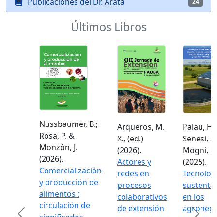
Publicaciones del Dr. Arata
24
Últimos Libros
Nussbaumer, B.;
Arqueros, M.
Palau, H.;
Rosa, P. &
X., (ed.)
Senesi, S.
Monzón, J.
(2026).
Mogni, F.
(2026).
Actores y
(2025).
Comercialización
redes en
Tecnolog
y producción de
procesos
sustenta
alimentos :
colaborativos
en los
circulación de
de extensión
agronego