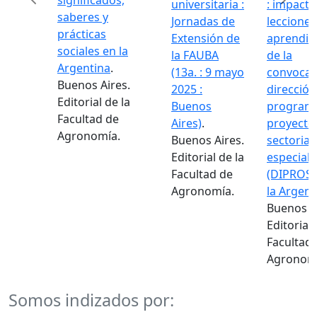
significados,
universitaria :
: impacto
saberes y
Jornadas de
lecciones
prácticas
Extensión de
aprendid
Previous
Next
sociales en la
la FAUBA
de la
Argentina
.
(13a. : 9 mayo
convocat
Buenos Aires.
2025 :
dirección
Editorial de la
Buenos
programa
Facultad de
Aires)
.
proyecto
Agronomía.
Buenos Aires.
sectorial
Editorial de la
especiale
Facultad de
(DIPROSE
Agronomía.
la Argent
Buenos Ai
Editorial 
Facultad 
Agronomí