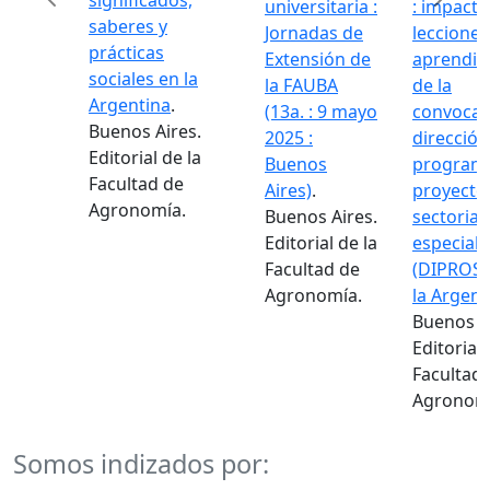
significados,
universitaria :
: impacto
saberes y
Jornadas de
lecciones
prácticas
Extensión de
aprendid
Previous
Next
sociales en la
la FAUBA
de la
Argentina
.
(13a. : 9 mayo
convocat
Buenos Aires.
2025 :
dirección
Editorial de la
Buenos
programa
Facultad de
Aires)
.
proyecto
Agronomía.
Buenos Aires.
sectoriale
Editorial de la
especiale
Facultad de
(DIPROSE
Agronomía.
la Argent
Buenos Ai
Editorial 
Facultad 
Agronomí