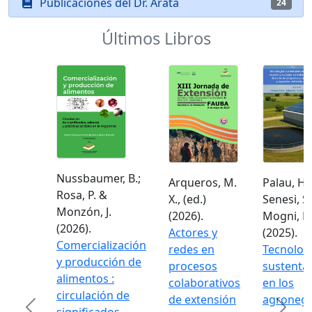
Publicaciones del Dr. Arata
24
Últimos Libros
Nussbaumer, B.;
Arqueros, M.
Palau, H.;
Rosa, P. &
X., (ed.)
Senesi, S. 
Monzón, J.
(2026).
Mogni, F. 
(2026).
Actores y
(2025).
Comercialización
redes en
Tecnolog
y producción de
procesos
sustentab
alimentos :
colaborativos
en los
circulación de
de extensión
agronego