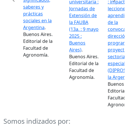
significados,
universitaria :
: impacto
saberes y
Jornadas de
lecciones
prácticas
Extensión de
aprendid
sociales en la
la FAUBA
de la
Argentina
.
(13a. : 9 mayo
convocat
Buenos Aires.
2025 :
dirección
Editorial de la
Buenos
programa
Facultad de
Aires)
.
proyecto
Agronomía.
Buenos Aires.
sectorial
Editorial de la
especiale
Facultad de
(DIPROSE
Agronomía.
la Argent
Buenos A
Editorial 
Facultad
Agronom
Somos indizados por: