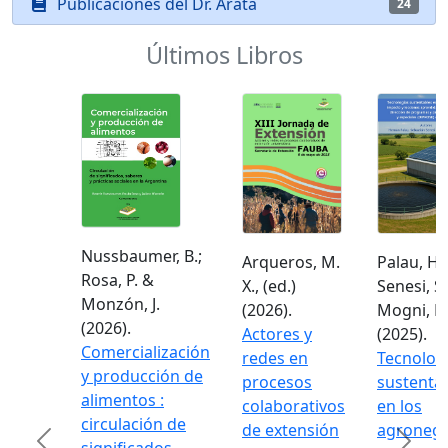
Publicaciones del Dr. Arata
24
Últimos Libros
Nussbaumer, B.;
Arqueros, M.
Palau, H.;
Rosa, P. &
X., (ed.)
Senesi, S.
Monzón, J.
(2026).
Mogni, F.
(2026).
Actores y
(2025).
Comercialización
redes en
Tecnolog
y producción de
procesos
sustenta
alimentos :
colaborativos
en los
circulación de
de extensión
agronego
Previous
Next