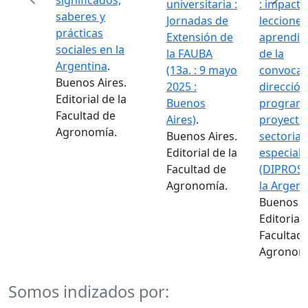
significados,
universitaria :
: impacto
saberes y
Jornadas de
lecciones
prácticas
Extensión de
aprendid
sociales en la
la FAUBA
de la
Argentina
.
(13a. : 9 mayo
convocat
Buenos Aires.
2025 :
dirección
Editorial de la
Buenos
programa
Facultad de
Aires)
.
proyecto
Agronomía.
Buenos Aires.
sectorial
Editorial de la
especiale
Facultad de
(DIPROSE
Agronomía.
la Argent
Buenos A
Editorial 
Facultad
Agronom
Somos indizados por: