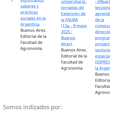
significados,
universitaria :
: impacto
saberes y
Jornadas de
lecciones
prácticas
Extensión de
aprendid
Previous
Next
sociales en la
la FAUBA
de la
Argentina
.
(13a. : 9 mayo
convocat
Buenos Aires.
2025 :
dirección
Editorial de la
Buenos
programa
Facultad de
Aires)
.
proyecto
Agronomía.
Buenos Aires.
sectorial
Editorial de la
especiale
Facultad de
(DIPROSE
Agronomía.
la Argent
Buenos Ai
Editorial 
Facultad 
Agronomí