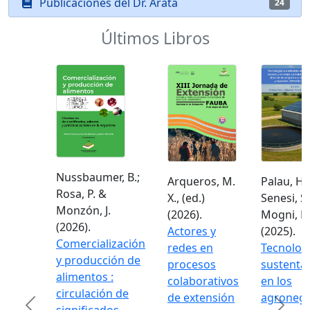
Publicaciones del Dr. Arata
24
Últimos Libros
Nussbaumer, B.;
Arqueros, M.
Palau, H.;
Rosa, P. &
X., (ed.)
Senesi, S.
Monzón, J.
(2026).
Mogni, F.
(2026).
Actores y
(2025).
Comercialización
redes en
Tecnolog
y producción de
procesos
sustenta
alimentos :
colaborativos
en los
circulación de
de extensión
agronego