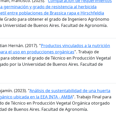
man, Francisco. (2025). "
Comparación de requerimientos
la germinación y grado de resistencia al herbicida
til entre poblaciones de Brassica rapa e Hirschfeldia
s de Grado para obtener el grado de Ingeniero Agrónomo
a Universidad de Buenos Aires. Facultad de Agronomía.
stian Hernán. (2017). "
Productos vinculados a la nutrición
para el uso en producciones orgánicas
". Trabajo de
n para obtener el grado de Técnico en Producción Vegetal
ado por la Universidad de Buenos Aires. Facultad de
jamín. (2023). "
Análisis de sustentabilidad de una huerta
ánico ubicada en la EEA INTA - AMBA
". Trabajo Final para
do de Técnico en Producción Vegetal Orgánica otorgado
idad de Buenos Aires. Facultad de Agronomía.