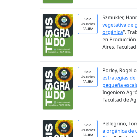
Szmukler, Hann
Solo
Usuarios
vegetativa de 
FAUBA
orgánica
". Tra
en Producción 
Aires. Faculta
Porley, Rogelio.
Solo
Usuarios
estrategias de
FAUBA
pequeña escal
Ingeniero Agr
Facultad de A
Pellegrino, Tom
Solo
Usuarios
a orgánica de u
FAUBA