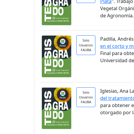
Plata
". Trabaj
Vegetal Orgáni
de Agronomía.
Padilla, Andrés
Solo
Usuarios
en el corto y 
FAUBA
Final para obt
Universidad de
Iglesias, Ana La
Solo
Usuarios
del tratamient
FAUBA
para obtener e
otorgado por l