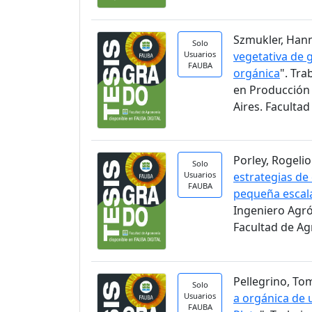
Szmukler, Hann
Solo
Usuarios
vegetativa de 
FAUBA
orgánica
". Tra
en Producción 
Aires. Faculta
Porley, Rogelio.
Solo
Usuarios
estrategias de
FAUBA
pequeña escal
Ingeniero Agr
Facultad de A
Pellegrino, Tom
Solo
Usuarios
a orgánica de u
FAUBA