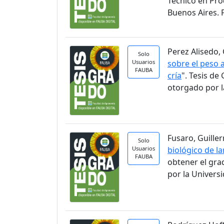
Técnico en Pro
Buenos Aires. 
Perez Alisedo, 
Solo
Usuarios
sobre el peso a
FAUBA
cría
". Tesis d
otorgado por l
Fusaro, Guiller
Solo
Usuarios
biológico de la
FAUBA
obtener el gra
por la Univers