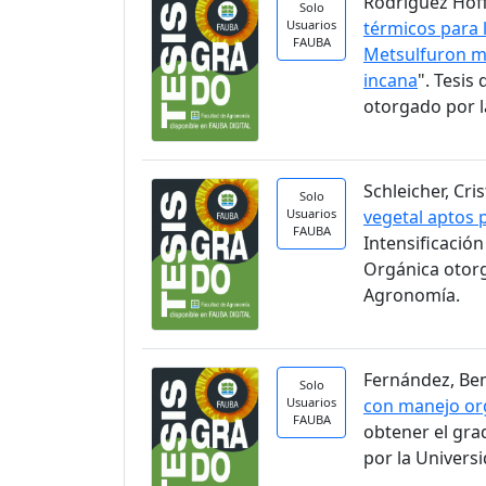
Rodríguez Hoff
Solo
Usuarios
térmicos para 
FAUBA
Metsulfuron me
incana
". Tesi
otorgado por l
Schleicher, Cri
Solo
Usuarios
vegetal aptos 
FAUBA
Intensificació
Orgánica otorg
Agronomía.
Fernández, Ben
Solo
Usuarios
con manejo org
FAUBA
obtener el gra
por la Univers