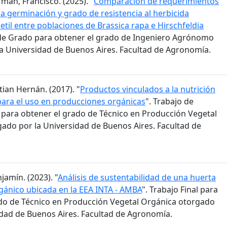
man, Francisco. (2025). "
Comparación de requerimientos
la germinación y grado de resistencia al herbicida
til entre poblaciones de Brassica rapa e Hirschfeldia
s de Grado para obtener el grado de Ingeniero Agrónomo
a Universidad de Buenos Aires. Facultad de Agronomía.
stian Hernán. (2017). "
Productos vinculados a la nutrición
para el uso en producciones orgánicas
". Trabajo de
n para obtener el grado de Técnico en Producción Vegetal
ado por la Universidad de Buenos Aires. Facultad de
jamín. (2023). "
Análisis de sustentabilidad de una huerta
ánico ubicada en la EEA INTA - AMBA
". Trabajo Final para
do de Técnico en Producción Vegetal Orgánica otorgado
idad de Buenos Aires. Facultad de Agronomía.