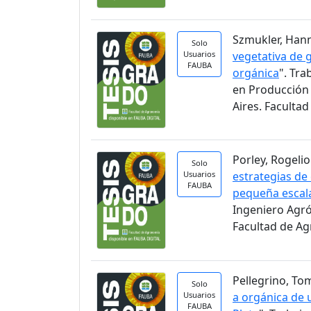
Szmukler, Hann
Solo
Usuarios
vegetativa de 
FAUBA
orgánica
". Tra
en Producción 
Aires. Faculta
Porley, Rogelio.
Solo
Usuarios
estrategias de
FAUBA
pequeña escal
Ingeniero Agr
Facultad de A
Pellegrino, Tom
Solo
Usuarios
a orgánica de u
FAUBA