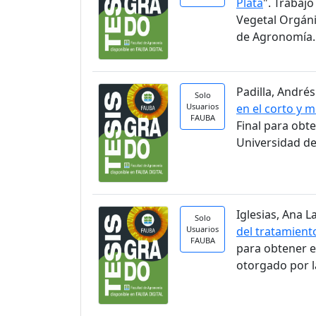
Plata
". Trabaj
Vegetal Orgáni
de Agronomía.
Padilla, Andrés
Solo
Usuarios
en el corto y 
FAUBA
Final para obt
Universidad de
Iglesias, Ana La
Solo
Usuarios
del tratamient
FAUBA
para obtener e
otorgado por l