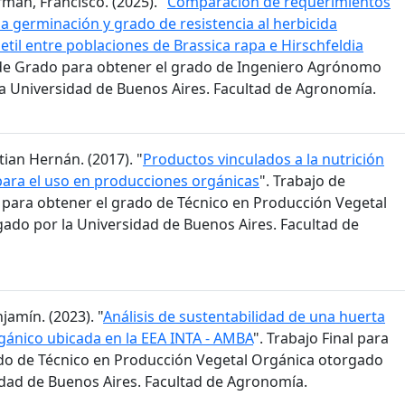
man, Francisco. (2025). "
Comparación de requerimientos
la germinación y grado de resistencia al herbicida
til entre poblaciones de Brassica rapa e Hirschfeldia
s de Grado para obtener el grado de Ingeniero Agrónomo
a Universidad de Buenos Aires. Facultad de Agronomía.
stian Hernán. (2017). "
Productos vinculados a la nutrición
para el uso en producciones orgánicas
". Trabajo de
n para obtener el grado de Técnico en Producción Vegetal
ado por la Universidad de Buenos Aires. Facultad de
jamín. (2023). "
Análisis de sustentabilidad de una huerta
ánico ubicada en la EEA INTA - AMBA
". Trabajo Final para
do de Técnico en Producción Vegetal Orgánica otorgado
idad de Buenos Aires. Facultad de Agronomía.