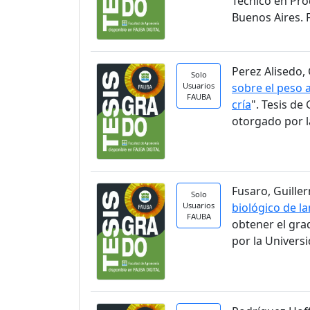
Técnico en Pro
Buenos Aires. 
Perez Alisedo, 
Solo
Usuarios
sobre el peso a
FAUBA
cría
". Tesis d
otorgado por l
Fusaro, Guiller
Solo
Usuarios
biológico de la
FAUBA
obtener el gra
por la Univers