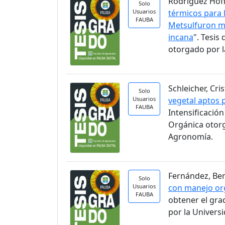
Rodríguez Hoff
Solo
Usuarios
térmicos para 
FAUBA
Metsulfuron me
incana
". Tesi
otorgado por l
Schleicher, Cri
Solo
Usuarios
vegetal aptos 
FAUBA
Intensificació
Orgánica otorg
Agronomía.
Fernández, Ben
Solo
Usuarios
con manejo org
FAUBA
obtener el gra
por la Univers