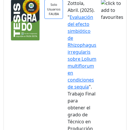
Zottola,
Solo
Usuarios
Abril. (2025).
FAUBA
"
Evaluación
del efecto
simbiótico
de
Rhizophagus
irregularis
sobre Lolium
multiflorum
en
condiciones
de sequía
".
Trabajo Final
para
obtener el
grado de
Técnico en
Producción