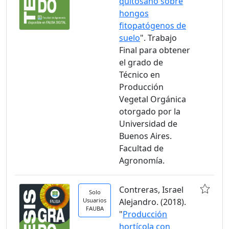
quitosano sobre
hongos
fitopatógenos de
suelo
". Trabajo
Final para obtener
el grado de
Técnico en
Producción
Vegetal Orgánica
otorgado por la
Universidad de
Buenos Aires.
Facultad de
Agronomía.
Contreras, Israel
Solo
Usuarios
Alejandro. (2018).
FAUBA
"
Producción
hortícola con