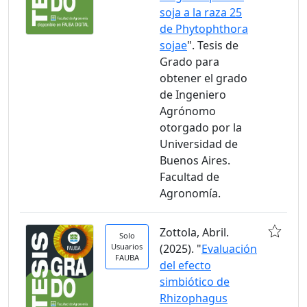
soja a la raza 25
de Phytophthora
sojae
". Tesis de
Grado para
obtener el grado
de Ingeniero
Agrónomo
otorgado por la
Universidad de
Buenos Aires.
Facultad de
Agronomía.
Zottola, Abril.
Solo
Usuarios
(2025). "
Evaluación
FAUBA
del efecto
simbiótico de
Rhizophagus