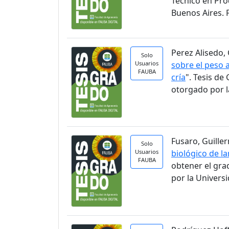
Técnico en Pro
Buenos Aires. 
Perez Alisedo, 
Solo
Usuarios
sobre el peso a
FAUBA
cría
". Tesis d
otorgado por l
Fusaro, Guiller
Solo
Usuarios
biológico de la
FAUBA
obtener el gra
por la Univers