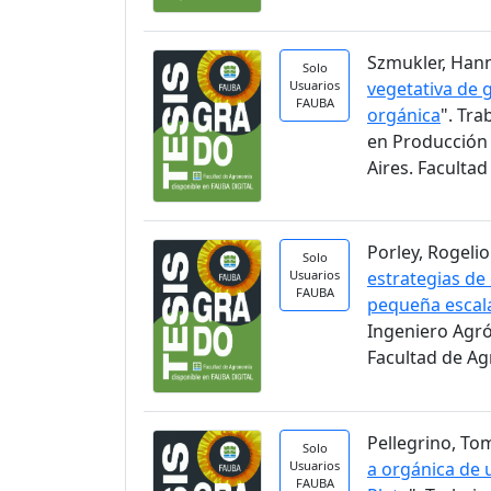
Szmukler, Hann
Solo
Usuarios
vegetativa de 
FAUBA
orgánica
". Tra
en Producción 
Aires. Faculta
Porley, Rogelio.
Solo
Usuarios
estrategias de
FAUBA
pequeña escal
Ingeniero Agr
Facultad de A
Pellegrino, Tom
Solo
Usuarios
a orgánica de u
FAUBA