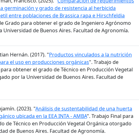
man, Francisco. (2025). "
Comparación de requerimientos
la germinación y grado de resistencia al herbicida
til entre poblaciones de Brassica rapa e Hirschfeldia
s de Grado para obtener el grado de Ingeniero Agrónomo
a Universidad de Buenos Aires. Facultad de Agronomía.
stian Hernán. (2017). "
Productos vinculados a la nutrición
para el uso en producciones orgánicas
". Trabajo de
n para obtener el grado de Técnico en Producción Vegetal
ado por la Universidad de Buenos Aires. Facultad de
jamín. (2023). "
Análisis de sustentabilidad de una huerta
ánico ubicada en la EEA INTA - AMBA
". Trabajo Final para
do de Técnico en Producción Vegetal Orgánica otorgado
idad de Buenos Aires. Facultad de Agronomía.