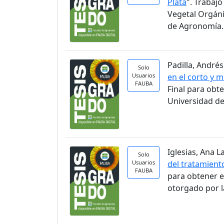
Plata
". Trabaj
Vegetal Orgáni
de Agronomía.
Padilla, Andrés
Solo
Usuarios
en el corto y 
FAUBA
Final para obt
Universidad de
Iglesias, Ana La
Solo
Usuarios
del tratamient
FAUBA
para obtener e
otorgado por l