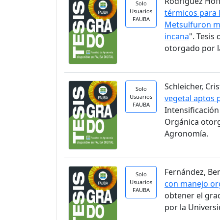
Rodríguez Hoff
Solo
Usuarios
térmicos para 
FAUBA
Metsulfuron me
incana
". Tesi
otorgado por l
Schleicher, Cri
Solo
Usuarios
vegetal aptos 
FAUBA
Intensificació
Orgánica otorg
Agronomía.
Fernández, Ben
Solo
Usuarios
con manejo org
FAUBA
obtener el gra
por la Univers