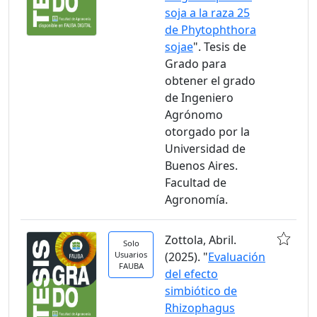
soja a la raza 25
de Phytophthora
sojae
". Tesis de
Grado para
obtener el grado
de Ingeniero
Agrónomo
otorgado por la
Universidad de
Buenos Aires.
Facultad de
Agronomía.
Zottola, Abril.
Solo
Usuarios
(2025). "
Evaluación
FAUBA
del efecto
simbiótico de
Rhizophagus