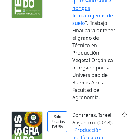
quitosano sobre
hongos
fitopatógenos de
suelo
". Trabajo
Final para obtener
el grado de
Técnico en
Producción
Vegetal Orgánica
otorgado por la
Universidad de
Buenos Aires.
Facultad de
Agronomía.
Contreras, Israel
Solo
Usuarios
Alejandro. (2018).
FAUBA
"
Producción
hortícola con