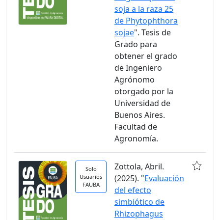
soja a la raza 25
de Phytophthora
sojae
". Tesis de
Grado para
obtener el grado
de Ingeniero
Agrónomo
otorgado por la
Universidad de
Buenos Aires.
Facultad de
Agronomía.
Zottola, Abril.
Solo
Usuarios
(2025). "
Evaluación
FAUBA
del efecto
simbiótico de
Rhizophagus