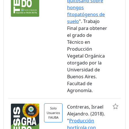
quitosano sobre
hongos
fitopatógenos de
suelo
". Trabajo
Final para obtener
el grado de
Técnico en
Producción
Vegetal Orgánica
otorgado por la
Universidad de
Buenos Aires.
Facultad de
Agronomía.
Contreras, Israel
Solo
Usuarios
Alejandro. (2018).
FAUBA
"
Producción
hortícola con