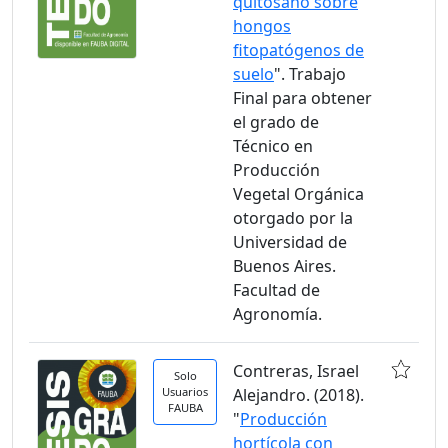
quitosano sobre
hongos
fitopatógenos de
suelo
". Trabajo
Final para obtener
el grado de
Técnico en
Producción
Vegetal Orgánica
otorgado por la
Universidad de
Buenos Aires.
Facultad de
Agronomía.
Contreras, Israel
Solo
Usuarios
Alejandro. (2018).
FAUBA
"
Producción
hortícola con