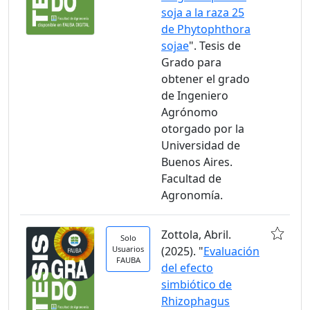
soja a la raza 25
de Phytophthora
sojae
". Tesis de
Grado para
obtener el grado
de Ingeniero
Agrónomo
otorgado por la
Universidad de
Buenos Aires.
Facultad de
Agronomía.
Zottola, Abril.
Solo
Usuarios
(2025). "
Evaluación
FAUBA
del efecto
simbiótico de
Rhizophagus