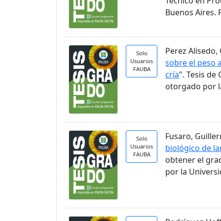
Técnico en Pro
Buenos Aires. 
Perez Alisedo, 
Solo
Usuarios
sobre el peso a
FAUBA
cría
". Tesis d
otorgado por l
Fusaro, Guiller
Solo
Usuarios
biológico de la
FAUBA
obtener el gra
por la Univers