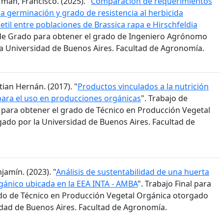
man, Francisco. (2025). "
Comparación de requerimientos
la germinación y grado de resistencia al herbicida
til entre poblaciones de Brassica rapa e Hirschfeldia
s de Grado para obtener el grado de Ingeniero Agrónomo
a Universidad de Buenos Aires. Facultad de Agronomía.
stian Hernán. (2017). "
Productos vinculados a la nutrición
para el uso en producciones orgánicas
". Trabajo de
n para obtener el grado de Técnico en Producción Vegetal
ado por la Universidad de Buenos Aires. Facultad de
jamín. (2023). "
Análisis de sustentabilidad de una huerta
ánico ubicada en la EEA INTA - AMBA
". Trabajo Final para
do de Técnico en Producción Vegetal Orgánica otorgado
idad de Buenos Aires. Facultad de Agronomía.