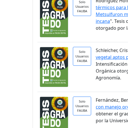
Rodríguez Hoff
Solo
Usuarios
térmicos para 
FAUBA
Metsulfuron me
incana
". Tesi
otorgado por l
Schleicher, Cri
Solo
Usuarios
vegetal aptos 
FAUBA
Intensificació
Orgánica otorg
Agronomía.
Fernández, Ben
Solo
Usuarios
con manejo org
FAUBA
obtener el gra
por la Univers