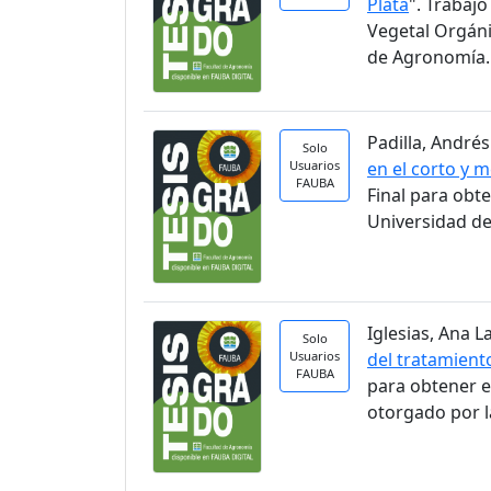
Plata
". Trabaj
Vegetal Orgáni
de Agronomía.
Padilla, Andrés
Solo
Usuarios
en el corto y 
FAUBA
Final para obt
Universidad de
Iglesias, Ana La
Solo
Usuarios
del tratamient
FAUBA
para obtener e
otorgado por l