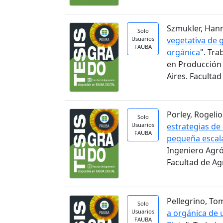
Szmukler, Hann
Solo
Usuarios
vegetativa de 
FAUBA
orgánica
". Tra
en Producción 
Aires. Faculta
Porley, Rogelio.
Solo
Usuarios
estrategias de
FAUBA
pequeña escal
Ingeniero Agr
Facultad de A
Pellegrino, Tom
Solo
Usuarios
a orgánica de u
FAUBA