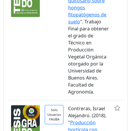
quitosano sobre
hongos
fitopatógenos de
suelo
". Trabajo
Final para obtener
el grado de
Técnico en
Producción
Vegetal Orgánica
otorgado por la
Universidad de
Buenos Aires.
Facultad de
Agronomía.
Contreras, Israel
Solo
Usuarios
Alejandro. (2018).
FAUBA
"
Producción
hortícola con