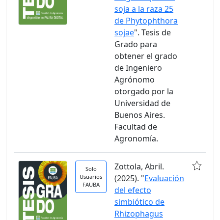
soja a la raza 25
de Phytophthora
sojae
". Tesis de
Grado para
obtener el grado
de Ingeniero
Agrónomo
otorgado por la
Universidad de
Buenos Aires.
Facultad de
Agronomía.
Zottola, Abril.
Solo
Usuarios
(2025). "
Evaluación
FAUBA
del efecto
simbiótico de
Rhizophagus