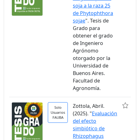
soja a la raza 25
de Phytophthora
sojae
". Tesis de
Grado para
obtener el grado
de Ingeniero
Agrónomo
otorgado por la
Universidad de
Buenos Aires.
Facultad de
Agronomía.
Zottola, Abril.
Solo
Usuarios
(2025). "
Evaluación
FAUBA
del efecto
simbiótico de
Rhizophagus