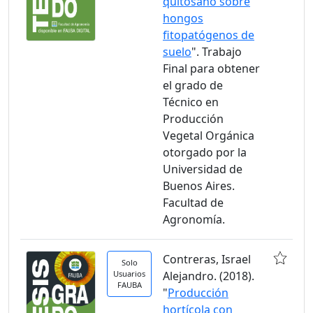
quitosano sobre
hongos
fitopatógenos de
suelo
". Trabajo
Final para obtener
el grado de
Técnico en
Producción
Vegetal Orgánica
otorgado por la
Universidad de
Buenos Aires.
Facultad de
Agronomía.
Contreras, Israel
Solo
Usuarios
Alejandro. (2018).
FAUBA
"
Producción
hortícola con