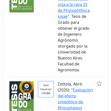
soja a la raza 25
de Phytophthora
sojae
". Tesis de
Grado para
obtener el grado
de Ingeniero
Agrónomo
otorgado por la
Universidad de
Buenos Aires.
Facultad de
Agronomía.
Zottola, Abril.
Solo
Usuarios
(2025). "
Evaluación
FAUBA
del efecto
simbiótico de
Rhizophagus