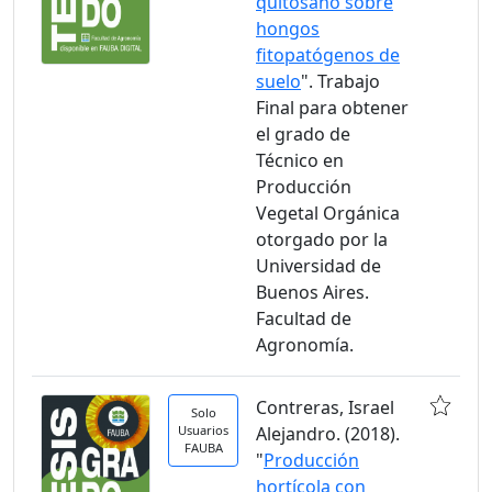
quitosano sobre
hongos
fitopatógenos de
suelo
". Trabajo
Final para obtener
el grado de
Técnico en
Producción
Vegetal Orgánica
otorgado por la
Universidad de
Buenos Aires.
Facultad de
Agronomía.
Contreras, Israel
Solo
Usuarios
Alejandro. (2018).
FAUBA
"
Producción
hortícola con