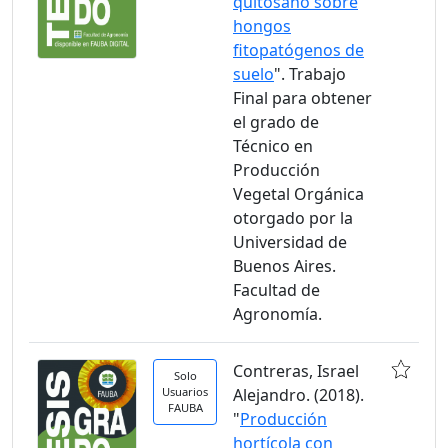
quitosano sobre
hongos
fitopatógenos de
suelo
". Trabajo
Final para obtener
el grado de
Técnico en
Producción
Vegetal Orgánica
otorgado por la
Universidad de
Buenos Aires.
Facultad de
Agronomía.
Contreras, Israel
Solo
Usuarios
Alejandro. (2018).
FAUBA
"
Producción
hortícola con