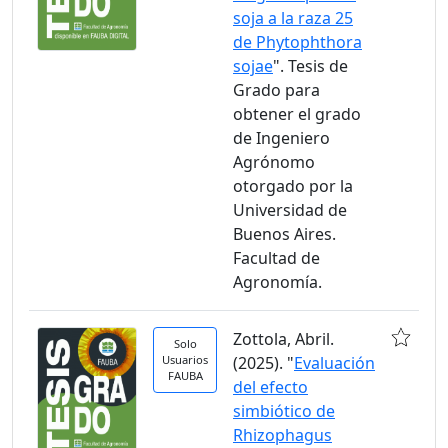
soja a la raza 25
de Phytophthora
sojae
". Tesis de
Grado para
obtener el grado
de Ingeniero
Agrónomo
otorgado por la
Universidad de
Buenos Aires.
Facultad de
Agronomía.
Zottola, Abril.
Solo
Usuarios
(2025). "
Evaluación
FAUBA
del efecto
simbiótico de
Rhizophagus