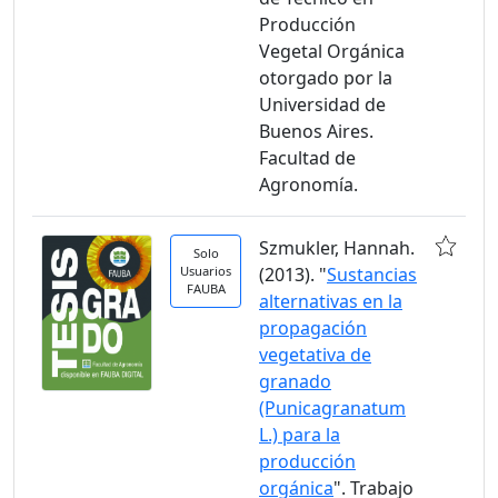
Producción
Vegetal Orgánica
otorgado por la
Universidad de
Buenos Aires.
Facultad de
Agronomía.
Szmukler, Hannah.
Solo
Usuarios
(2013). "
Sustancias
FAUBA
alternativas en la
propagación
vegetativa de
granado
(Punicagranatum
L.) para la
producción
orgánica
". Trabajo