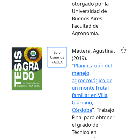
otorgado por la
Universidad de
Buenos Aires.
Facultad de
Agronomía.
Mattera, Agustina.
Solo
Usuarios
(2019).
FAUBA
"
Planificación del
manejo
agroecológico de
un monte frutal
familiar en Villa
Giardino,
Córdoba
". Trabajo
Final para obtener
el grado de
Técnico en