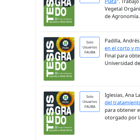
Plata
". Trabaj
Vegetal Orgáni
de Agronomía.
Padilla, Andrés
Solo
Usuarios
en el corto y 
FAUBA
Final para obt
Universidad de
Iglesias, Ana La
Solo
Usuarios
del tratamient
FAUBA
para obtener e
otorgado por l