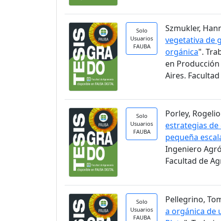
Szmukler, Hann
Solo
Usuarios
vegetativa de 
FAUBA
orgánica
". Tra
en Producción 
Aires. Faculta
Porley, Rogelio.
Solo
Usuarios
estrategias de
FAUBA
pequeña escal
Ingeniero Agr
Facultad de A
Pellegrino, Tom
Solo
Usuarios
a orgánica de u
FAUBA