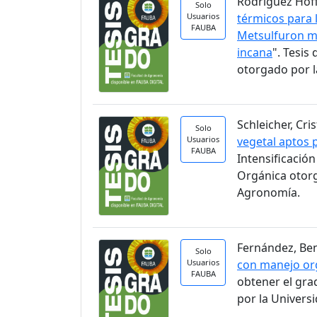
Rodríguez Hoff
Solo
Usuarios
térmicos para 
FAUBA
Metsulfuron me
incana
". Tesi
otorgado por l
Schleicher, Cri
Solo
Usuarios
vegetal aptos 
FAUBA
Intensificació
Orgánica otorg
Agronomía.
Fernández, Ben
Solo
Usuarios
con manejo org
FAUBA
obtener el gra
por la Univers