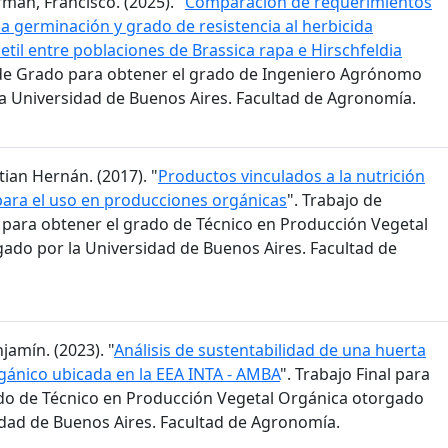
man, Francisco. (2025). "
Comparación de requerimientos
la germinación y grado de resistencia al herbicida
til entre poblaciones de Brassica rapa e Hirschfeldia
s de Grado para obtener el grado de Ingeniero Agrónomo
a Universidad de Buenos Aires. Facultad de Agronomía.
stian Hernán. (2017). "
Productos vinculados a la nutrición
para el uso en producciones orgánicas
". Trabajo de
n para obtener el grado de Técnico en Producción Vegetal
ado por la Universidad de Buenos Aires. Facultad de
jamín. (2023). "
Análisis de sustentabilidad de una huerta
ánico ubicada en la EEA INTA - AMBA
". Trabajo Final para
do de Técnico en Producción Vegetal Orgánica otorgado
idad de Buenos Aires. Facultad de Agronomía.