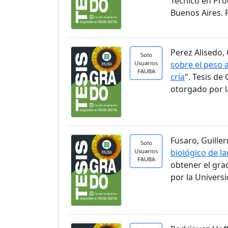
Técnico en Pro
Buenos Aires. 
Perez Alisedo, 
Solo
Usuarios
sobre el peso a
FAUBA
cría
". Tesis d
otorgado por l
Fusaro, Guiller
Solo
Usuarios
biológico de la
FAUBA
obtener el gra
por la Univers