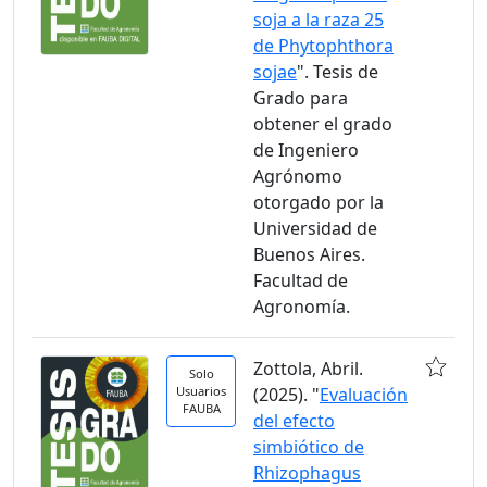
soja a la raza 25
de Phytophthora
sojae
". Tesis de
Grado para
obtener el grado
de Ingeniero
Agrónomo
otorgado por la
Universidad de
Buenos Aires.
Facultad de
Agronomía.
Zottola, Abril.
Solo
Usuarios
(2025). "
Evaluación
FAUBA
del efecto
simbiótico de
Rhizophagus