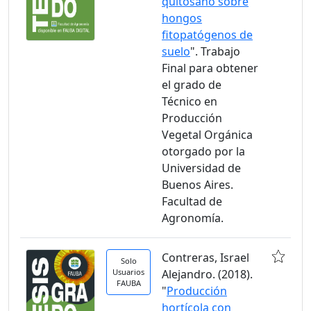
quitosano sobre
hongos
fitopatógenos de
suelo
". Trabajo
Final para obtener
el grado de
Técnico en
Producción
Vegetal Orgánica
otorgado por la
Universidad de
Buenos Aires.
Facultad de
Agronomía.
Contreras, Israel
Solo
Usuarios
Alejandro. (2018).
FAUBA
"
Producción
hortícola con