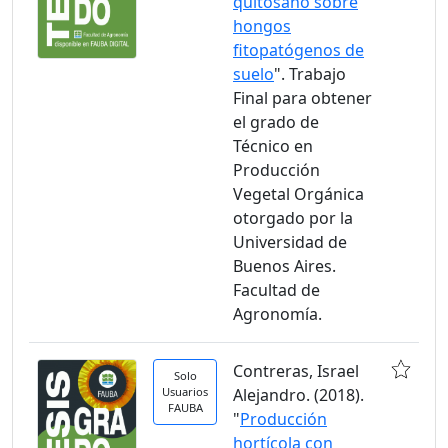
quitosano sobre
hongos
fitopatógenos de
suelo
". Trabajo
Final para obtener
el grado de
Técnico en
Producción
Vegetal Orgánica
otorgado por la
Universidad de
Buenos Aires.
Facultad de
Agronomía.
Contreras, Israel
Solo
Usuarios
Alejandro. (2018).
FAUBA
"
Producción
hortícola con