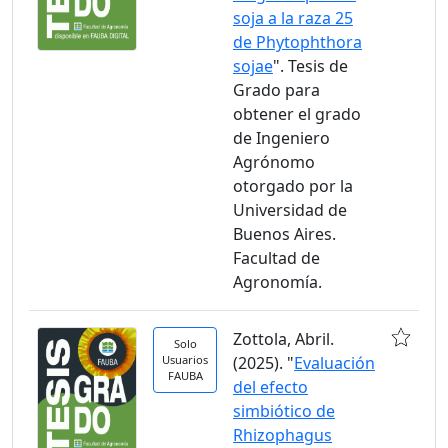
soja a la raza 25
de Phytophthora
sojae
". Tesis de
Grado para
obtener el grado
de Ingeniero
Agrónomo
otorgado por la
Universidad de
Buenos Aires.
Facultad de
Agronomía.
Zottola, Abril.
Solo
Usuarios
(2025). "
Evaluación
FAUBA
del efecto
simbiótico de
Rhizophagus