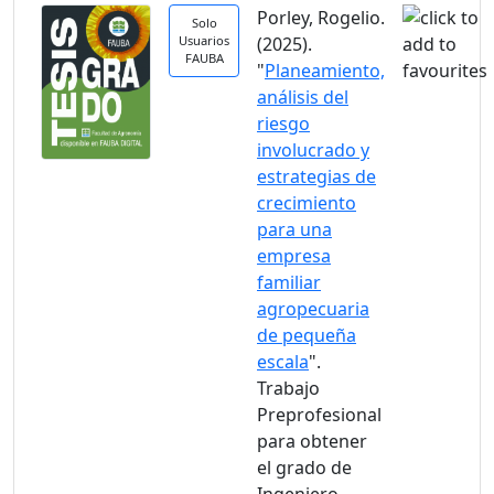
Porley, Rogelio.
Solo
Usuarios
(2025).
FAUBA
"
Planeamiento,
análisis del
riesgo
involucrado y
estrategias de
crecimiento
para una
empresa
familiar
agropecuaria
de pequeña
escala
".
Trabajo
Preprofesional
para obtener
el grado de