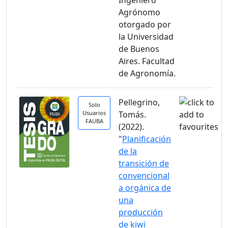
Ingeniero
Agrónomo
otorgado por
la Universidad
de Buenos
Aires. Facultad
de Agronomía.
Pellegrino,
Solo
Usuarios
Tomás.
FAUBA
(2022).
"
Planificación
de la
transición de
convencional
a orgánica de
una
producción
de kiwi