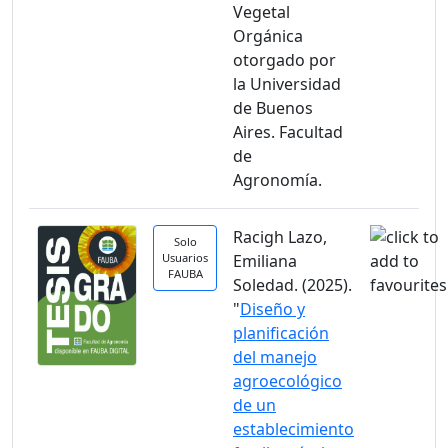
Vegetal
Orgánica
otorgado por
la Universidad
de Buenos
Aires. Facultad
de
Agronomía.
Racigh Lazo,
Solo
Usuarios
Emiliana
FAUBA
Soledad. (2025).
"
Diseño y
planificación
del manejo
agroecológico
de un
establecimiento