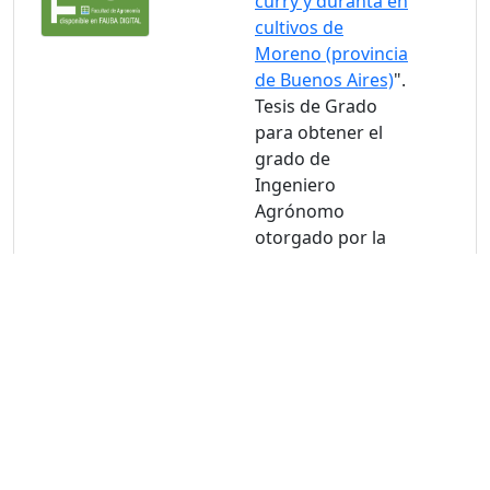
curry y duranta en
cultivos de
Moreno (provincia
de Buenos Aires)
".
Tesis de Grado
para obtener el
grado de
Ingeniero
Agrónomo
otorgado por la
Universidad de
Buenos Aires.
Facultad de
Agronomía.
Brown, María
Solo
Usuarios
Luján. (2025).
FAUBA
"
Comportamiento
de genotipos de