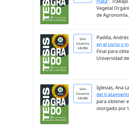
Plata
". Trabaj
Vegetal Orgáni
de Agronomía.
Padilla, Andrés
Solo
Usuarios
en el corto y 
FAUBA
Final para obt
Universidad de
Iglesias, Ana La
Solo
Usuarios
del tratamient
FAUBA
para obtener e
otorgado por l