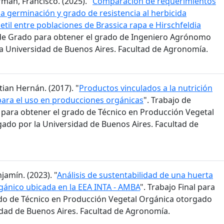
man, Francisco. (2025). "
Comparación de requerimientos
la germinación y grado de resistencia al herbicida
til entre poblaciones de Brassica rapa e Hirschfeldia
s de Grado para obtener el grado de Ingeniero Agrónomo
a Universidad de Buenos Aires. Facultad de Agronomía.
stian Hernán. (2017). "
Productos vinculados a la nutrición
para el uso en producciones orgánicas
". Trabajo de
n para obtener el grado de Técnico en Producción Vegetal
ado por la Universidad de Buenos Aires. Facultad de
jamín. (2023). "
Análisis de sustentabilidad de una huerta
ánico ubicada en la EEA INTA - AMBA
". Trabajo Final para
do de Técnico en Producción Vegetal Orgánica otorgado
idad de Buenos Aires. Facultad de Agronomía.