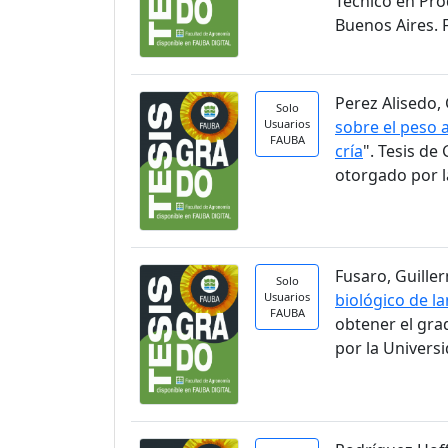
Técnico en Pro
Buenos Aires. 
Perez Alisedo, 
Solo
Usuarios
sobre el peso a
FAUBA
cría
". Tesis d
otorgado por l
Fusaro, Guiller
Solo
Usuarios
biológico de la
FAUBA
obtener el gra
por la Univers