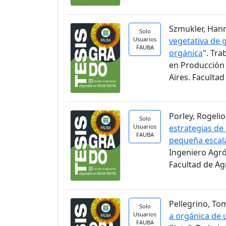
Szmukler, Hann
Solo
Usuarios
vegetativa de 
FAUBA
orgánica
". Tra
en Producción 
Aires. Faculta
Porley, Rogelio.
Solo
Usuarios
estrategias de
FAUBA
pequeña escal
Ingeniero Agr
Facultad de A
Pellegrino, Tom
Solo
Usuarios
a orgánica de u
FAUBA