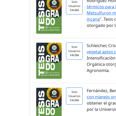
Rodríguez Hoff
Solo
Usuarios
térmicos para 
FAUBA
Metsulfuron me
incana
". Tesi
otorgado por l
Schleicher, Cri
Solo
Usuarios
vegetal aptos 
FAUBA
Intensificació
Orgánica otorg
Agronomía.
Fernández, Ben
Solo
Usuarios
con manejo org
FAUBA
obtener el gra
por la Univers