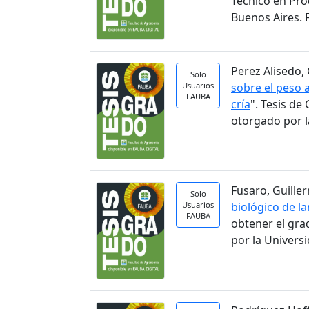
Técnico en Pro
Buenos Aires. 
Perez Alisedo, 
Solo
Usuarios
sobre el peso a
FAUBA
cría
". Tesis d
otorgado por l
Fusaro, Guiller
Solo
Usuarios
biológico de la
FAUBA
obtener el gra
por la Univers