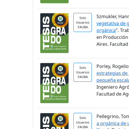
Szmukler, Hann
Solo
Usuarios
vegetativa de 
FAUBA
orgánica
". Tra
en Producción 
Aires. Faculta
Porley, Rogelio.
Solo
Usuarios
estrategias de
FAUBA
pequeña escal
Ingeniero Agr
Facultad de A
Pellegrino, Tom
Solo
Usuarios
a orgánica de u
FAUBA