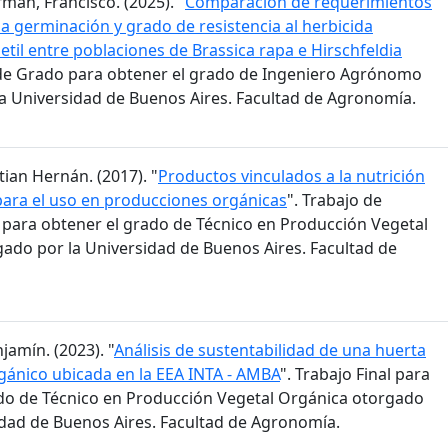
man, Francisco. (2025). "
Comparación de requerimientos
la germinación y grado de resistencia al herbicida
til entre poblaciones de Brassica rapa e Hirschfeldia
s de Grado para obtener el grado de Ingeniero Agrónomo
a Universidad de Buenos Aires. Facultad de Agronomía.
stian Hernán. (2017). "
Productos vinculados a la nutrición
para el uso en producciones orgánicas
". Trabajo de
n para obtener el grado de Técnico en Producción Vegetal
ado por la Universidad de Buenos Aires. Facultad de
jamín. (2023). "
Análisis de sustentabilidad de una huerta
ánico ubicada en la EEA INTA - AMBA
". Trabajo Final para
do de Técnico en Producción Vegetal Orgánica otorgado
idad de Buenos Aires. Facultad de Agronomía.