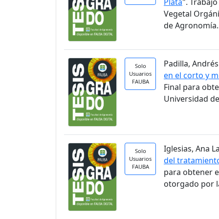
Plata
". Trabaj
Vegetal Orgáni
de Agronomía.
Padilla, Andrés
Solo
Usuarios
en el corto y 
FAUBA
Final para obt
Universidad de
Iglesias, Ana La
Solo
Usuarios
del tratamient
FAUBA
para obtener e
otorgado por l