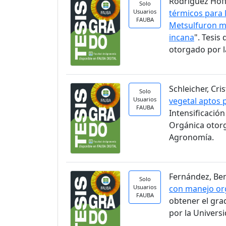
Rodríguez Hoff
Solo
Usuarios
térmicos para 
FAUBA
Metsulfuron me
incana
". Tesi
otorgado por l
Schleicher, Cri
Solo
Usuarios
vegetal aptos 
FAUBA
Intensificació
Orgánica otorg
Agronomía.
Fernández, Ben
Solo
Usuarios
con manejo org
FAUBA
obtener el gra
por la Univers