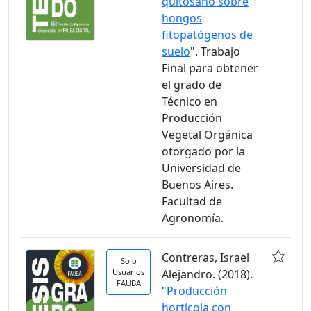
quitosano sobre
hongos
fitopatógenos de
suelo
". Trabajo
Final para obtener
el grado de
Técnico en
Producción
Vegetal Orgánica
otorgado por la
Universidad de
Buenos Aires.
Facultad de
Agronomía.
Contreras, Israel
Solo
Usuarios
Alejandro. (2018).
FAUBA
"
Producción
hortícola con