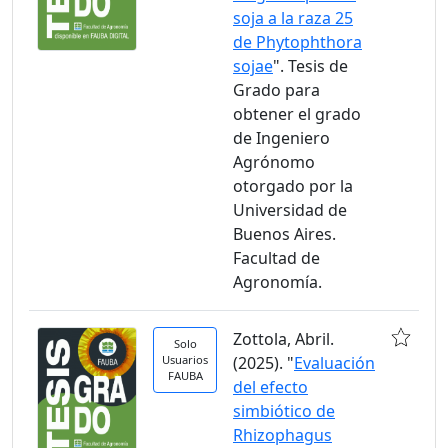
soja a la raza 25
de Phytophthora
sojae
". Tesis de
Grado para
obtener el grado
de Ingeniero
Agrónomo
otorgado por la
Universidad de
Buenos Aires.
Facultad de
Agronomía.
Zottola, Abril.
Solo
Usuarios
(2025). "
Evaluación
FAUBA
del efecto
simbiótico de
Rhizophagus