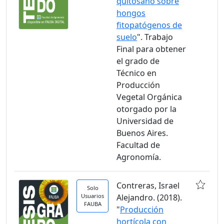
quitosano sobre
hongos
fitopatógenos de
suelo
". Trabajo
Final para obtener
el grado de
Técnico en
Producción
Vegetal Orgánica
otorgado por la
Universidad de
Buenos Aires.
Facultad de
Agronomía.
Contreras, Israel
Solo
Usuarios
Alejandro. (2018).
FAUBA
"
Producción
hortícola con