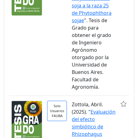
soja a la raza 25
de Phytophthora
sojae
". Tesis de
Grado para
obtener el grado
de Ingeniero
Agrónomo
otorgado por la
Universidad de
Buenos Aires.
Facultad de
Agronomía.
Zottola, Abril.
Solo
Usuarios
(2025). "
Evaluación
FAUBA
del efecto
simbiótico de
Rhizophagus