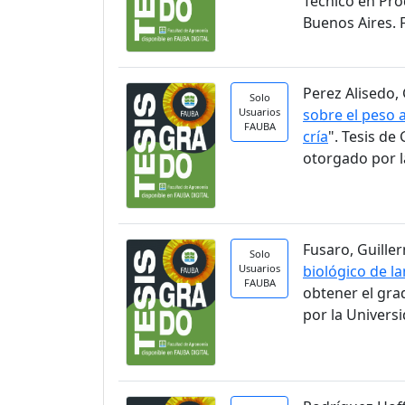
Técnico en Pro
Buenos Aires. 
Perez Alisedo, 
Solo
Usuarios
sobre el peso a
FAUBA
cría
". Tesis d
otorgado por l
Fusaro, Guiller
Solo
Usuarios
biológico de la
FAUBA
obtener el gra
por la Univers