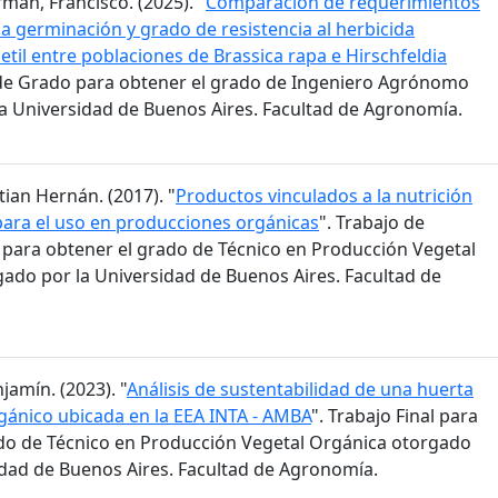
man, Francisco. (2025). "
Comparación de requerimientos
la germinación y grado de resistencia al herbicida
til entre poblaciones de Brassica rapa e Hirschfeldia
s de Grado para obtener el grado de Ingeniero Agrónomo
a Universidad de Buenos Aires. Facultad de Agronomía.
stian Hernán. (2017). "
Productos vinculados a la nutrición
para el uso en producciones orgánicas
". Trabajo de
n para obtener el grado de Técnico en Producción Vegetal
ado por la Universidad de Buenos Aires. Facultad de
jamín. (2023). "
Análisis de sustentabilidad de una huerta
ánico ubicada en la EEA INTA - AMBA
". Trabajo Final para
do de Técnico en Producción Vegetal Orgánica otorgado
idad de Buenos Aires. Facultad de Agronomía.