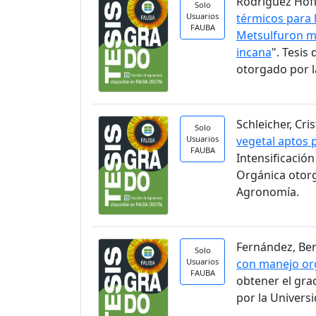
Rodríguez Hoff
Solo
Usuarios
térmicos para 
FAUBA
Metsulfuron me
incana
". Tesi
otorgado por l
Schleicher, Cri
Solo
Usuarios
vegetal aptos 
FAUBA
Intensificació
Orgánica otorg
Agronomía.
Fernández, Ben
Solo
Usuarios
con manejo org
FAUBA
obtener el gra
por la Univers