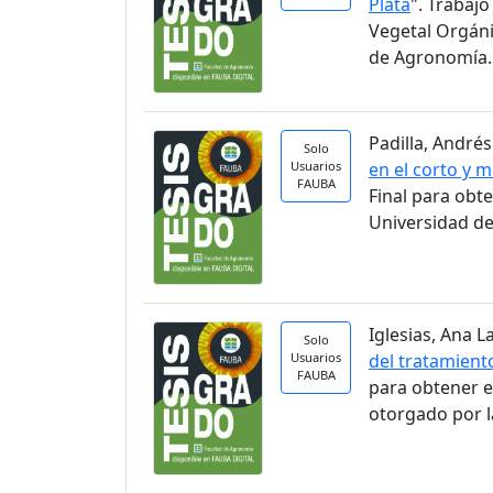
Plata
". Trabaj
Vegetal Orgáni
de Agronomía.
Padilla, Andrés
Solo
Usuarios
en el corto y 
FAUBA
Final para obt
Universidad de
Iglesias, Ana La
Solo
Usuarios
del tratamient
FAUBA
para obtener e
otorgado por l