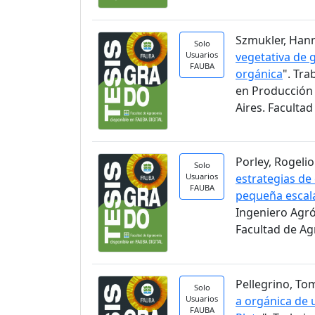
Szmukler, Hann
Solo
Usuarios
vegetativa de 
FAUBA
orgánica
". Tra
en Producción 
Aires. Faculta
Porley, Rogelio.
Solo
Usuarios
estrategias de
FAUBA
pequeña escal
Ingeniero Agr
Facultad de A
Pellegrino, Tom
Solo
Usuarios
a orgánica de u
FAUBA