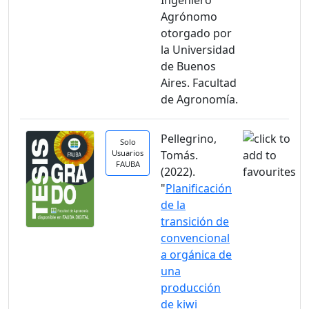
Ingeniero
Agrónomo
otorgado por
la Universidad
de Buenos
Aires. Facultad
de Agronomía.
Pellegrino,
Solo
Usuarios
Tomás.
FAUBA
(2022).
"
Planificación
de la
transición de
convencional
a orgánica de
una
producción
de kiwi