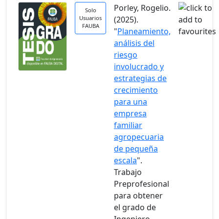
Porley, Rogelio.
Solo
Usuarios
(2025).
FAUBA
"
Planeamiento,
análisis del
riesgo
involucrado y
estrategias de
crecimiento
para una
empresa
familiar
agropecuaria
de pequeña
escala
".
Trabajo
Preprofesional
para obtener
el grado de