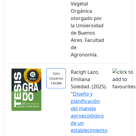
Vegetal
Orgánica
otorgado por
la Universidad
de Buenos
Aires. Facultad
de
Agronomía.
Racigh Lazo,
Solo
Usuarios
Emiliana
FAUBA
Soledad. (2025).
"
Diseño y
planificación
del manejo
agroecológico
de un
establecimiento