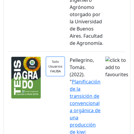
Ingeniero
Agrónomo
otorgado por
la Universidad
de Buenos
Aires. Facultad
de Agronomía.
Pellegrino,
Solo
Usuarios
Tomás.
FAUBA
(2022).
"
Planificación
de la
transición de
convencional
a orgánica de
una
producción
de kiwi