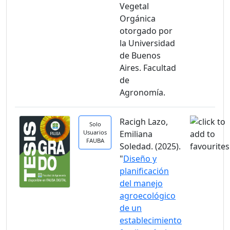
Vegetal
Orgánica
otorgado por
la Universidad
de Buenos
Aires. Facultad
de
Agronomía.
Racigh Lazo,
Solo
Usuarios
Emiliana
FAUBA
Soledad. (2025).
"
Diseño y
planificación
del manejo
agroecológico
de un
establecimiento