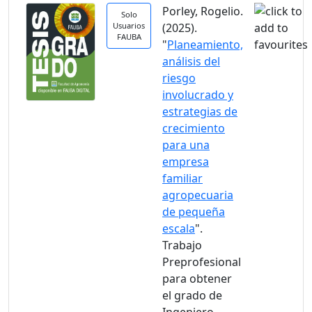
Porley, Rogelio.
Solo
Usuarios
(2025).
FAUBA
"
Planeamiento,
análisis del
riesgo
involucrado y
estrategias de
crecimiento
para una
empresa
familiar
agropecuaria
de pequeña
escala
".
Trabajo
Preprofesional
para obtener
el grado de