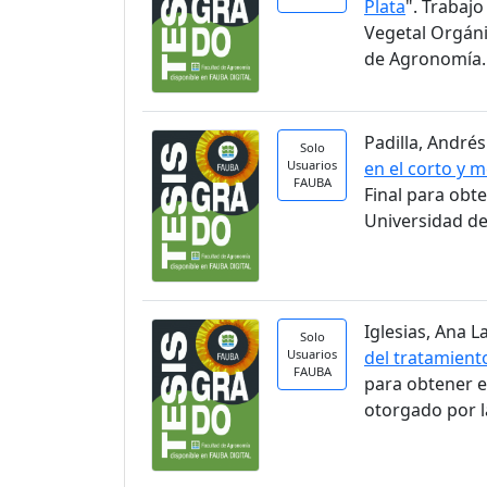
Plata
". Trabaj
Vegetal Orgáni
de Agronomía.
Padilla, Andrés
Solo
Usuarios
en el corto y 
FAUBA
Final para obt
Universidad de
Iglesias, Ana La
Solo
Usuarios
del tratamient
FAUBA
para obtener e
otorgado por l