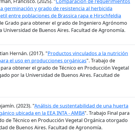
man, Francisco. (2025). "
Comparación de requerimientos
la germinación y grado de resistencia al herbicida
til entre poblaciones de Brassica rapa e Hirschfeldia
s de Grado para obtener el grado de Ingeniero Agrónomo
a Universidad de Buenos Aires. Facultad de Agronomía.
stian Hernán. (2017). "
Productos vinculados a la nutrición
para el uso en producciones orgánicas
". Trabajo de
n para obtener el grado de Técnico en Producción Vegetal
ado por la Universidad de Buenos Aires. Facultad de
jamín. (2023). "
Análisis de sustentabilidad de una huerta
ánico ubicada en la EEA INTA - AMBA
". Trabajo Final para
do de Técnico en Producción Vegetal Orgánica otorgado
idad de Buenos Aires. Facultad de Agronomía.