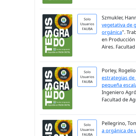
Szmukler, Hann
Solo
Usuarios
vegetativa de 
FAUBA
orgánica
". Tra
en Producción 
Aires. Faculta
Porley, Rogelio.
Solo
Usuarios
estrategias de
FAUBA
pequeña escal
Ingeniero Agr
Facultad de A
Pellegrino, Tom
Solo
Usuarios
a orgánica de u
FAUBA