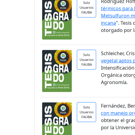
Rodríguez Hoff
Solo
Usuarios
térmicos para 
FAUBA
Metsulfuron me
incana
". Tesi
otorgado por l
Schleicher, Cri
Solo
Usuarios
vegetal aptos 
FAUBA
Intensificació
Orgánica otorg
Agronomía.
Fernández, Ben
Solo
Usuarios
con manejo org
FAUBA
obtener el gra
por la Univers