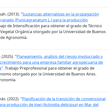
ah. (2013). "
Sustancias alternativas en la propagación
granado (Punicagranatum L.) para la producción
bajo de Intensificación para obtener el grado de Técnico
Vegetal Orgánica otorgado por la Universidad de Buenos
d de Agronomía.
 (2025). "
Planeamiento, análisis del riesgo involucrado y
 crecimiento para una empresa familiar agropecuaria de
a
". Trabajo Preprofesional para obtener el grado de
ónomo otorgado por la Universidad de Buenos Aires.
gronomía.
ás. (2022). "
Planificación de la transición de convencional
na producción de kiwi (Actinidia deliciosa) en Mar del