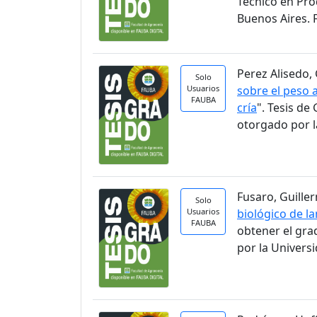
Técnico en Pro
Buenos Aires. 
Perez Alisedo, 
Solo
Usuarios
sobre el peso a
FAUBA
cría
". Tesis d
otorgado por l
Fusaro, Guiller
Solo
Usuarios
biológico de la
FAUBA
obtener el gra
por la Univers