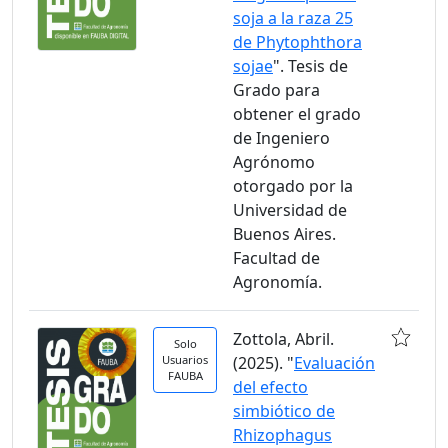
soja a la raza 25
de Phytophthora
sojae
". Tesis de
Grado para
obtener el grado
de Ingeniero
Agrónomo
otorgado por la
Universidad de
Buenos Aires.
Facultad de
Agronomía.
Zottola, Abril.
Solo
Usuarios
(2025). "
Evaluación
FAUBA
del efecto
simbiótico de
Rhizophagus