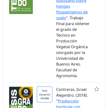
quitosano sobre
hongos
fitopatógenos de
suelo
". Trabajo
Final para obtener
el grado de
Técnico en
Producción
Vegetal Orgánica
otorgado por la
Universidad de
Buenos Aires.
Facultad de
Agronomía.
Contreras, Israel
Solo
Usuarios
Alejandro. (2018).
FAUBA
"
Producción
hortícola con