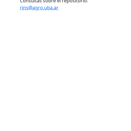
Consultas sobre el repositorio:
rins@agro.uba.ar