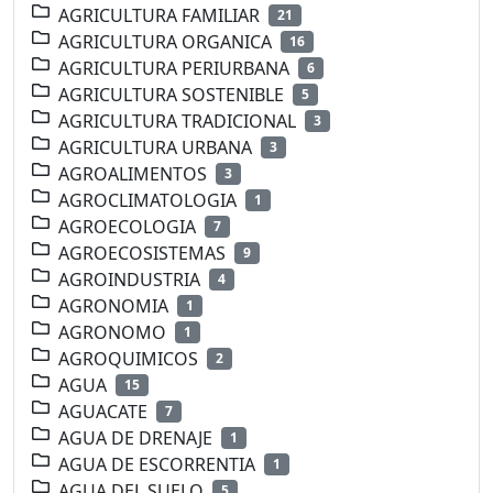
AGRICULTURA FAMILIAR
21
AGRICULTURA ORGANICA
16
AGRICULTURA PERIURBANA
6
AGRICULTURA SOSTENIBLE
5
AGRICULTURA TRADICIONAL
3
AGRICULTURA URBANA
3
AGROALIMENTOS
3
AGROCLIMATOLOGIA
1
AGROECOLOGIA
7
AGROECOSISTEMAS
9
AGROINDUSTRIA
4
AGRONOMIA
1
AGRONOMO
1
AGROQUIMICOS
2
AGUA
15
AGUACATE
7
AGUA DE DRENAJE
1
AGUA DE ESCORRENTIA
1
AGUA DEL SUELO
5