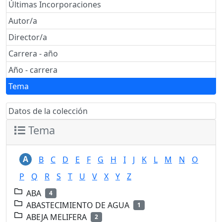
Últimas Incorporaciones
Autor/a
Director/a
Carrera - año
Año - carrera
Tema
Datos de la colección
Tema
A
B
C
D
E
F
G
H
I
J
K
L
M
N
O
P
Q
R
S
T
U
V
X
Y
Z
ABA
4
ABASTECIMIENTO DE AGUA
1
ABEJA MELIFERA
2