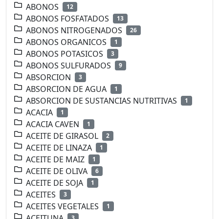
ABONOS
12
ABONOS FOSFATADOS
13
ABONOS NITROGENADOS
26
ABONOS ORGANICOS
1
ABONOS POTASICOS
3
ABONOS SULFURADOS
9
ABSORCION
3
ABSORCION DE AGUA
1
ABSORCION DE SUSTANCIAS NUTRITIVAS
1
ACACIA
1
ACACIA CAVEN
1
ACEITE DE GIRASOL
2
ACEITE DE LINAZA
1
ACEITE DE MAIZ
1
ACEITE DE OLIVA
6
ACEITE DE SOJA
1
ACEITES
3
ACEITES VEGETALES
1
ACEITUNA
3