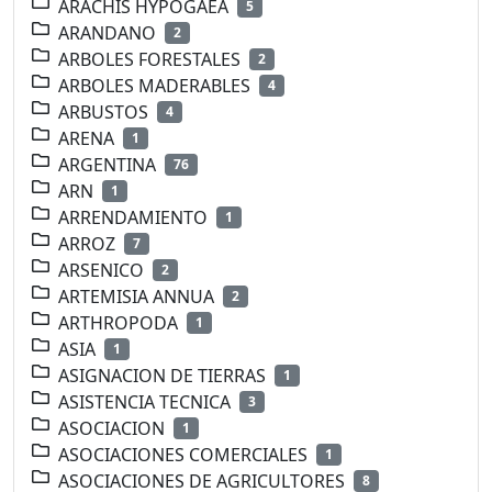
ARACHIS HYPOGAEA
5
ARANDANO
2
ARBOLES FORESTALES
2
ARBOLES MADERABLES
4
ARBUSTOS
4
ARENA
1
ARGENTINA
76
ARN
1
ARRENDAMIENTO
1
ARROZ
7
ARSENICO
2
ARTEMISIA ANNUA
2
ARTHROPODA
1
ASIA
1
ASIGNACION DE TIERRAS
1
ASISTENCIA TECNICA
3
ASOCIACION
1
ASOCIACIONES COMERCIALES
1
ASOCIACIONES DE AGRICULTORES
8