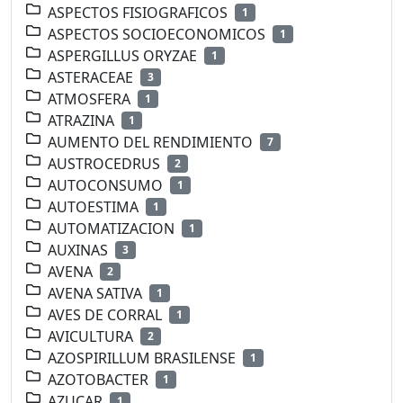
ASPECTOS FISIOGRAFICOS
1
ASPECTOS SOCIOECONOMICOS
1
ASPERGILLUS ORYZAE
1
ASTERACEAE
3
ATMOSFERA
1
ATRAZINA
1
AUMENTO DEL RENDIMIENTO
7
AUSTROCEDRUS
2
AUTOCONSUMO
1
AUTOESTIMA
1
AUTOMATIZACION
1
AUXINAS
3
AVENA
2
AVENA SATIVA
1
AVES DE CORRAL
1
AVICULTURA
2
AZOSPIRILLUM BRASILENSE
1
AZOTOBACTER
1
AZUCAR
1