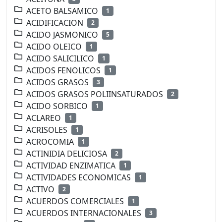
ACETO BALSAMICO
1
ACIDIFICACION
2
ACIDO JASMONICO
5
ACIDO OLEICO
1
ACIDO SALICILICO
1
ACIDOS FENOLICOS
1
ACIDOS GRASOS
3
ACIDOS GRASOS POLIINSATURADOS
2
ACIDO SORBICO
1
ACLAREO
1
ACRISOLES
1
ACROCOMIA
1
ACTINIDIA DELICIOSA
2
ACTIVIDAD ENZIMATICA
1
ACTIVIDADES ECONOMICAS
1
ACTIVO
2
ACUERDOS COMERCIALES
1
ACUERDOS INTERNACIONALES
3