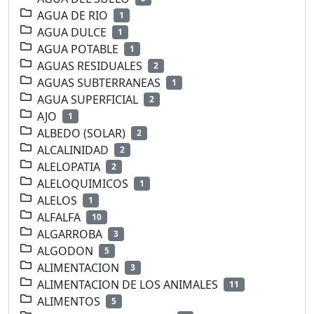
AGUA DE RIO
1
AGUA DULCE
1
AGUA POTABLE
1
AGUAS RESIDUALES
2
AGUAS SUBTERRANEAS
1
AGUA SUPERFICIAL
2
AJO
1
ALBEDO (SOLAR)
2
ALCALINIDAD
2
ALELOPATIA
2
ALELOQUIMICOS
1
ALELOS
1
ALFALFA
10
ALGARROBA
3
ALGODON
5
ALIMENTACION
3
ALIMENTACION DE LOS ANIMALES
11
ALIMENTOS
5