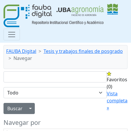
FAUBA Digital
Tesis y trabajos finales de posgrado
Navegar
Favoritos
(0)
Vista
completa
»
Alternar menú desplegable
Navegar por