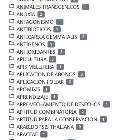
ANIMALES TRANSGENICOS
1
ANOXIA
2
ANTAGONISMO
1
ANTIBIOTICOS
1
ANTICARSIA GEMMATALIS
2
ANTIGENOS
1
ANTIOXIDANTES
3
APICULTURA
3
APIS MELLIFERA
1
APLICACION DE ABONOS
3
APLICACION FOLIAR
2
APOMIXIS
1
APRENDIZAJE
1
APROVECHAMIENTO DE DESECHOS
1
APTITUD COMBINATORIA
2
APTITUD PARA LA CONSERVACION
1
ARABIDOPSIS THALIANA
9
ARACEAE
1