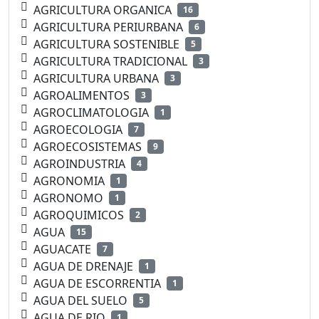
AGRICULTURA ORGANICA
16
AGRICULTURA PERIURBANA
6
AGRICULTURA SOSTENIBLE
5
AGRICULTURA TRADICIONAL
3
AGRICULTURA URBANA
3
AGROALIMENTOS
3
AGROCLIMATOLOGIA
1
AGROECOLOGIA
7
AGROECOSISTEMAS
9
AGROINDUSTRIA
4
AGRONOMIA
1
AGRONOMO
1
AGROQUIMICOS
2
AGUA
15
AGUACATE
7
AGUA DE DRENAJE
1
AGUA DE ESCORRENTIA
1
AGUA DEL SUELO
5
AGUA DE RIO
1