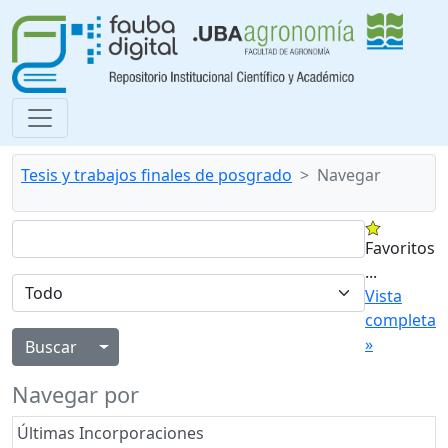
Tesis y trabajos finales de posgrado
Navegar
Favoritos
...
Vista
completa
»
Alternar menú desplegable
Navegar por
Últimas Incorporaciones