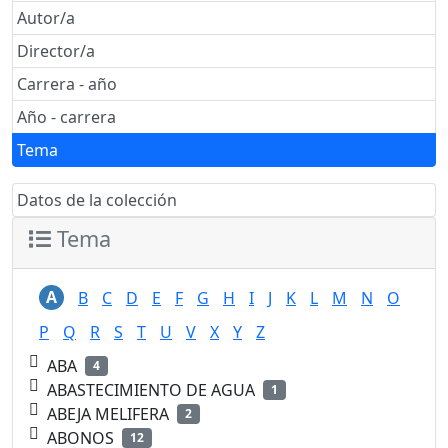
Autor/a
Director/a
Carrera - año
Año - carrera
Tema
Datos de la colección
Tema
A
B
C
D
E
F
G
H
I
J
K
L
M
N
O
P
Q
R
S
T
U
V
X
Y
Z
ABA
4
ABASTECIMIENTO DE AGUA
1
ABEJA MELIFERA
2
ABONOS
12