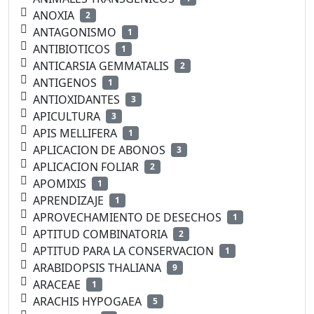
ANOXIA
2
ANTAGONISMO
1
ANTIBIOTICOS
1
ANTICARSIA GEMMATALIS
2
ANTIGENOS
1
ANTIOXIDANTES
3
APICULTURA
3
APIS MELLIFERA
1
APLICACION DE ABONOS
3
APLICACION FOLIAR
2
APOMIXIS
1
APRENDIZAJE
1
APROVECHAMIENTO DE DESECHOS
1
APTITUD COMBINATORIA
2
APTITUD PARA LA CONSERVACION
1
ARABIDOPSIS THALIANA
9
ARACEAE
1
ARACHIS HYPOGAEA
5