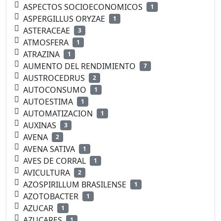
ASPECTOS SOCIOECONOMICOS
1
ASPERGILLUS ORYZAE
1
ASTERACEAE
3
ATMOSFERA
1
ATRAZINA
1
AUMENTO DEL RENDIMIENTO
7
AUSTROCEDRUS
2
AUTOCONSUMO
1
AUTOESTIMA
1
AUTOMATIZACION
1
AUXINAS
3
AVENA
2
AVENA SATIVA
1
AVES DE CORRAL
1
AVICULTURA
2
AZOSPIRILLUM BRASILENSE
1
AZOTOBACTER
1
AZUCAR
1
AZUCARES
1