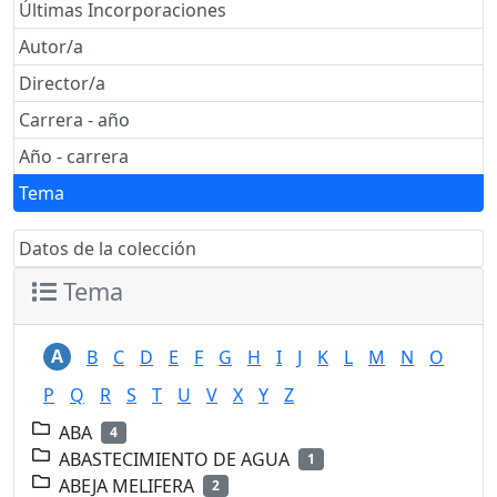
Últimas Incorporaciones
Autor/a
Director/a
Carrera - año
Año - carrera
Tema
Datos de la colección
Tema
A
B
C
D
E
F
G
H
I
J
K
L
M
N
O
P
Q
R
S
T
U
V
X
Y
Z
ABA
4
ABASTECIMIENTO DE AGUA
1
ABEJA MELIFERA
2