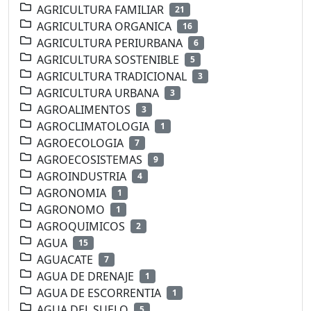
AGRICULTURA FAMILIAR
21
AGRICULTURA ORGANICA
16
AGRICULTURA PERIURBANA
6
AGRICULTURA SOSTENIBLE
5
AGRICULTURA TRADICIONAL
3
AGRICULTURA URBANA
3
AGROALIMENTOS
3
AGROCLIMATOLOGIA
1
AGROECOLOGIA
7
AGROECOSISTEMAS
9
AGROINDUSTRIA
4
AGRONOMIA
1
AGRONOMO
1
AGROQUIMICOS
2
AGUA
15
AGUACATE
7
AGUA DE DRENAJE
1
AGUA DE ESCORRENTIA
1
AGUA DEL SUELO
5