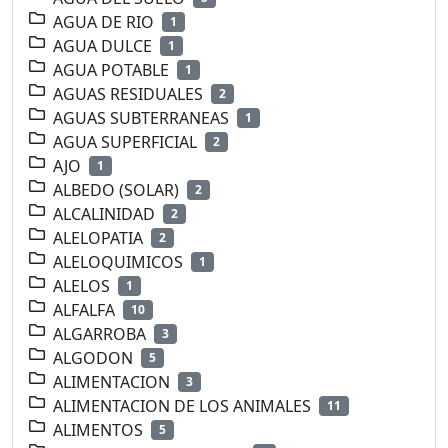
AGUA DE RIO
1
AGUA DULCE
1
AGUA POTABLE
1
AGUAS RESIDUALES
2
AGUAS SUBTERRANEAS
1
AGUA SUPERFICIAL
2
AJO
1
ALBEDO (SOLAR)
2
ALCALINIDAD
2
ALELOPATIA
2
ALELOQUIMICOS
1
ALELOS
1
ALFALFA
10
ALGARROBA
3
ALGODON
5
ALIMENTACION
3
ALIMENTACION DE LOS ANIMALES
11
ALIMENTOS
5