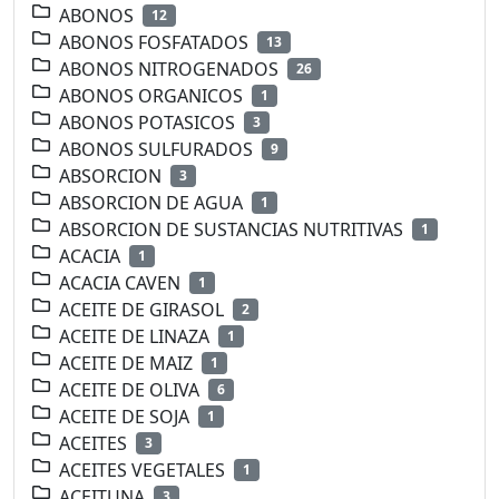
ABONOS
12
ABONOS FOSFATADOS
13
ABONOS NITROGENADOS
26
ABONOS ORGANICOS
1
ABONOS POTASICOS
3
ABONOS SULFURADOS
9
ABSORCION
3
ABSORCION DE AGUA
1
ABSORCION DE SUSTANCIAS NUTRITIVAS
1
ACACIA
1
ACACIA CAVEN
1
ACEITE DE GIRASOL
2
ACEITE DE LINAZA
1
ACEITE DE MAIZ
1
ACEITE DE OLIVA
6
ACEITE DE SOJA
1
ACEITES
3
ACEITES VEGETALES
1
ACEITUNA
3