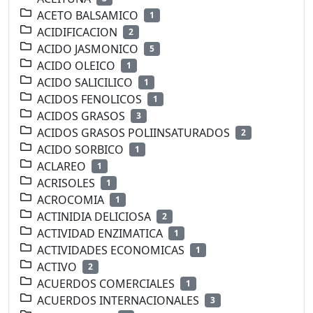
ACETO BALSAMICO
1
ACIDIFICACION
2
ACIDO JASMONICO
5
ACIDO OLEICO
1
ACIDO SALICILICO
1
ACIDOS FENOLICOS
1
ACIDOS GRASOS
3
ACIDOS GRASOS POLIINSATURADOS
2
ACIDO SORBICO
1
ACLAREO
1
ACRISOLES
1
ACROCOMIA
1
ACTINIDIA DELICIOSA
2
ACTIVIDAD ENZIMATICA
1
ACTIVIDADES ECONOMICAS
1
ACTIVO
2
ACUERDOS COMERCIALES
1
ACUERDOS INTERNACIONALES
3