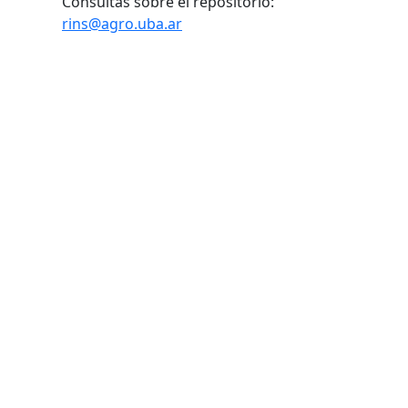
Consultas sobre el repositorio:
rins@agro.uba.ar