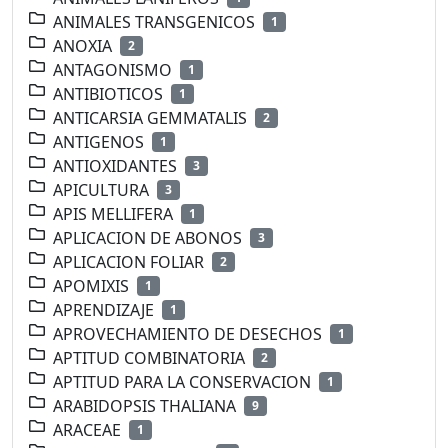
ANIMALES TRANSGENICOS
1
ANOXIA
2
ANTAGONISMO
1
ANTIBIOTICOS
1
ANTICARSIA GEMMATALIS
2
ANTIGENOS
1
ANTIOXIDANTES
3
APICULTURA
3
APIS MELLIFERA
1
APLICACION DE ABONOS
3
APLICACION FOLIAR
2
APOMIXIS
1
APRENDIZAJE
1
APROVECHAMIENTO DE DESECHOS
1
APTITUD COMBINATORIA
2
APTITUD PARA LA CONSERVACION
1
ARABIDOPSIS THALIANA
9
ARACEAE
1