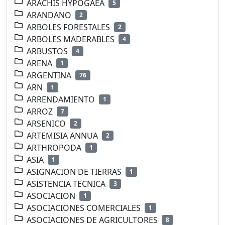
ARACHIS HYPOGAEA
5
ARANDANO
2
ARBOLES FORESTALES
2
ARBOLES MADERABLES
4
ARBUSTOS
4
ARENA
1
ARGENTINA
76
ARN
1
ARRENDAMIENTO
1
ARROZ
7
ARSENICO
2
ARTEMISIA ANNUA
2
ARTHROPODA
1
ASIA
1
ASIGNACION DE TIERRAS
1
ASISTENCIA TECNICA
3
ASOCIACION
1
ASOCIACIONES COMERCIALES
1
ASOCIACIONES DE AGRICULTORES
8