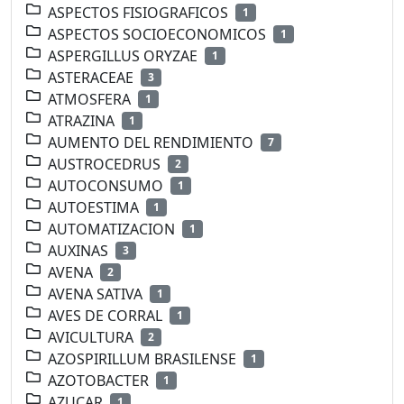
ASPECTOS FISIOGRAFICOS
1
ASPECTOS SOCIOECONOMICOS
1
ASPERGILLUS ORYZAE
1
ASTERACEAE
3
ATMOSFERA
1
ATRAZINA
1
AUMENTO DEL RENDIMIENTO
7
AUSTROCEDRUS
2
AUTOCONSUMO
1
AUTOESTIMA
1
AUTOMATIZACION
1
AUXINAS
3
AVENA
2
AVENA SATIVA
1
AVES DE CORRAL
1
AVICULTURA
2
AZOSPIRILLUM BRASILENSE
1
AZOTOBACTER
1
AZUCAR
1