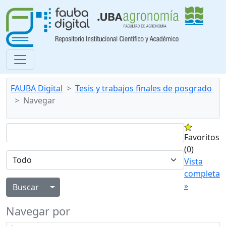
FAUBA Digital
Tesis y trabajos finales de posgrado
Navegar
Favoritos
(0)
Vista
completa
»
Alternar menú desplegable
Navegar por