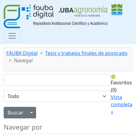
FAUBA Digital
Tesis y trabajos finales de posgrado
Navegar
Favoritos
(0)
Vista
completa
»
Alternar menú desplegable
Navegar por