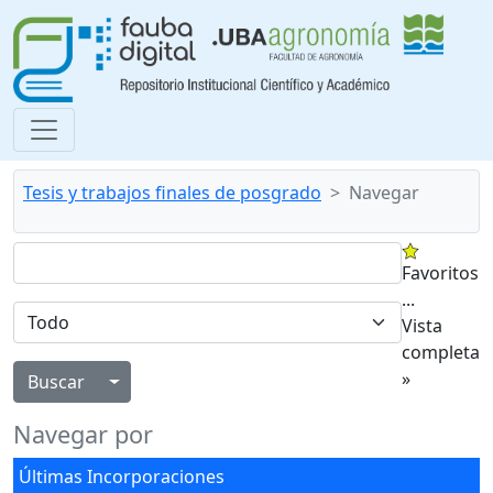
Tesis y trabajos finales de posgrado
Navegar
Favoritos
...
Vista
completa
»
Alternar menú desplegable
Navegar por
Últimas Incorporaciones