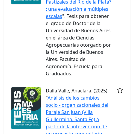
Pastizales del Río de la Plata?
: una evaluación a múltiples
escalas
". Tesis para obtener
el grado de Doctor de la
Universidad de Buenos Aires
en el área de Ciencias
Agropecuarias otorgado por
la Universidad de Buenos
Aires. Facultad de
Agronomía. Escuela para
Graduados.
Dalla Valle, Anaclara. (2025).
"
Análisis de los cambios
socio - organizacionales del
Paraje San Juan (Villa
Guillermina, Santa Fe) a
partir de la intervención de
un proyecto comunitario