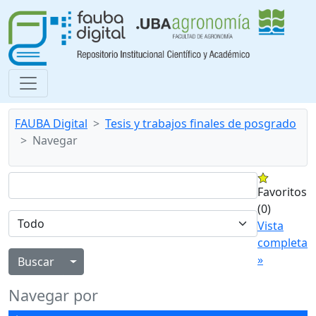
FAUBA Digital
Tesis y trabajos finales de posgrado
Navegar
Favoritos
(0)
Vista
completa
»
Alternar menú desplegable
Navegar por