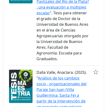
Pastizales del Río de la Plata?
: una evaluación a múltiples
escalas
". Tesis para obtener
el grado de Doctor de la
Universidad de Buenos Aires
en el área de Ciencias
Agropecuarias otorgado por
la Universidad de Buenos
Aires. Facultad de
Agronomía. Escuela para
Graduados.
Dalla Valle, Anaclara. (2025).
"
Análisis de los cambios
socio - organizacionales del
Paraje San Juan (Villa
Guillermina, Santa Fe) a
partir de la intervención de
un proyecto comunitario