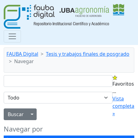
FAUBA Digital
Tesis y trabajos finales de posgrado
Navegar
Favoritos
...
Vista
completa
»
Alternar menú desplegable
Navegar por