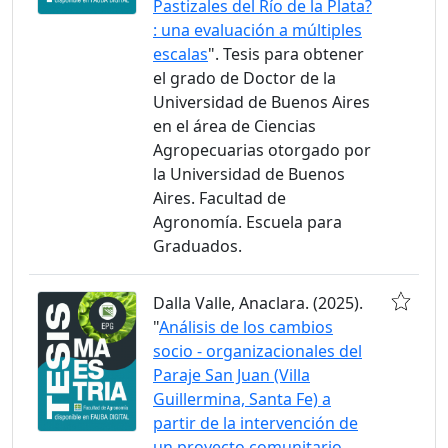
Pastizales del Río de la Plata?
: una evaluación a múltiples
escalas
". Tesis para obtener
el grado de Doctor de la
Universidad de Buenos Aires
en el área de Ciencias
Agropecuarias otorgado por
la Universidad de Buenos
Aires. Facultad de
Agronomía. Escuela para
Graduados.
Dalla Valle, Anaclara. (2025).
"
Análisis de los cambios
socio - organizacionales del
Paraje San Juan (Villa
Guillermina, Santa Fe) a
partir de la intervención de
un proyecto comunitario