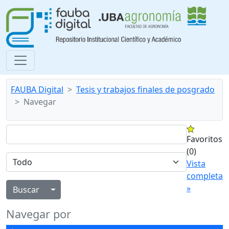
FAUBA Digital
Tesis y trabajos finales de posgrado
Navegar
Favoritos
(0)
Vista
completa
»
Alternar menú desplegable
Navegar por