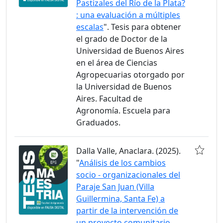
Pastizales del Río de la Plata?
: una evaluación a múltiples
escalas
". Tesis para obtener
el grado de Doctor de la
Universidad de Buenos Aires
en el área de Ciencias
Agropecuarias otorgado por
la Universidad de Buenos
Aires. Facultad de
Agronomía. Escuela para
Graduados.
Dalla Valle, Anaclara. (2025).
"
Análisis de los cambios
socio - organizacionales del
Paraje San Juan (Villa
Guillermina, Santa Fe) a
partir de la intervención de
un proyecto comunitario