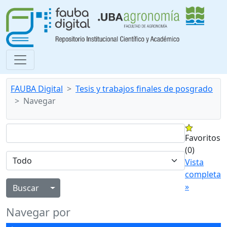
FAUBA Digital
Tesis y trabajos finales de posgrado
Navegar
Favoritos
(0)
Vista
completa
»
Alternar menú desplegable
Navegar por