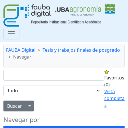
FAUBA Digital
Tesis y trabajos finales de posgrado
Navegar
Favoritos
(0)
Vista
completa
»
Alternar menú desplegable
Navegar por