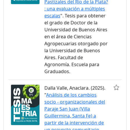
Pastizales del Río de la Plata?
: una evaluación a múltiples
escalas
". Tesis para obtener
el grado de Doctor de la
Universidad de Buenos Aires
en el área de Ciencias
Agropecuarias otorgado por
la Universidad de Buenos
Aires. Facultad de
Agronomía. Escuela para
Graduados.
Dalla Valle, Anaclara. (2025).
"
Análisis de los cambios
socio - organizacionales del
Paraje San Juan (Villa
Guillermina, Santa Fe) a
partir de la intervención de
un proyecto comunitario