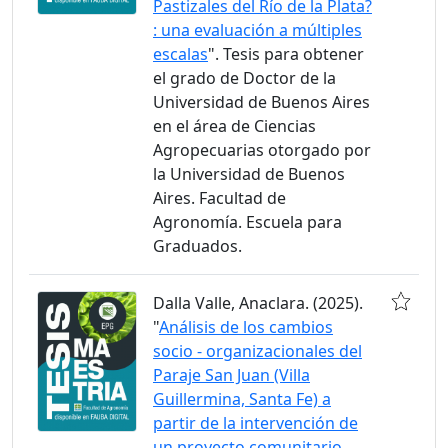
Pastizales del Río de la Plata?
: una evaluación a múltiples
escalas
". Tesis para obtener
el grado de Doctor de la
Universidad de Buenos Aires
en el área de Ciencias
Agropecuarias otorgado por
la Universidad de Buenos
Aires. Facultad de
Agronomía. Escuela para
Graduados.
Dalla Valle, Anaclara. (2025).
"
Análisis de los cambios
socio - organizacionales del
Paraje San Juan (Villa
Guillermina, Santa Fe) a
partir de la intervención de
un proyecto comunitario