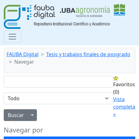
FAUBA Digital
Tesis y trabajos finales de posgrado
Navegar
Favoritos
(0)
Vista
completa
»
Alternar menú desplegable
Navegar por