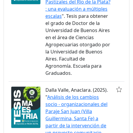
Pastizales del Río de la Plata?
: una evaluación a múltiples
escalas
". Tesis para obtener
el grado de Doctor de la
Universidad de Buenos Aires
en el área de Ciencias
Agropecuarias otorgado por
la Universidad de Buenos
Aires. Facultad de
Agronomía. Escuela para
Graduados.
Dalla Valle, Anaclara. (2025).
"
Análisis de los cambios
socio - organizacionales del
Paraje San Juan (Villa
Guillermina, Santa Fe) a
partir de la intervención de
un proyecto comunitario