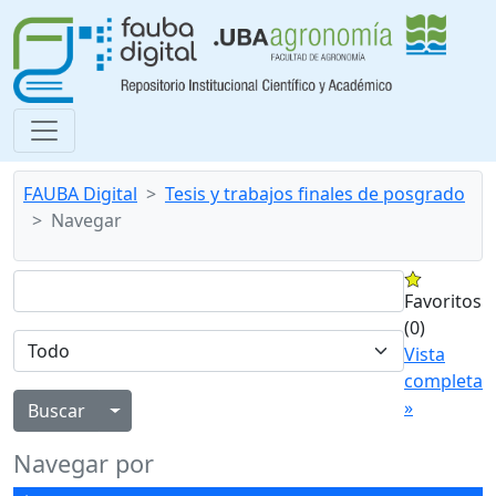
FAUBA Digital
Tesis y trabajos finales de posgrado
Navegar
Favoritos
(0)
Vista
completa
»
Alternar menú desplegable
Navegar por