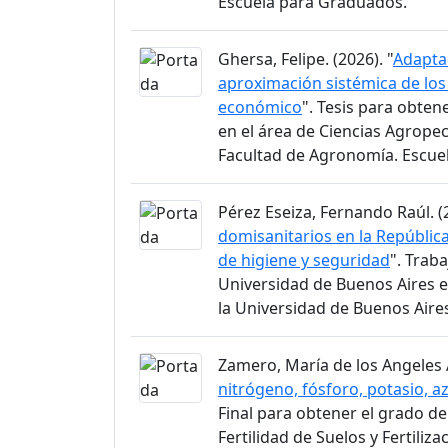
Escuela para Graduados.
Ghersa, Felipe. (2026). "
Adaptac
aproximación sistémica de lo
económico
". Tesis para obten
en el área de Ciencias Agrope
Facultad de Agronomía. Escue
Pérez Eseiza, Fernando Raúl. (2
domisanitarios en la Repúblic
de higiene y seguridad
". Trab
Universidad de Buenos Aires e
la Universidad de Buenos Aire
Zamero, María de los Angeles A
nitrógeno, fósforo, potasio, az
Final para obtener el grado de
Fertilidad de Suelos y Fertili