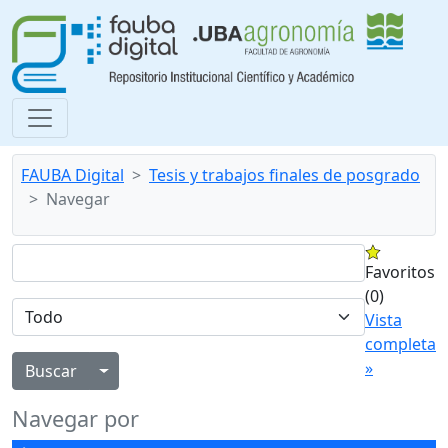
FAUBA Digital
Tesis y trabajos finales de posgrado
Navegar
Favoritos
(0)
Vista
completa
»
Alternar menú desplegable
Navegar por