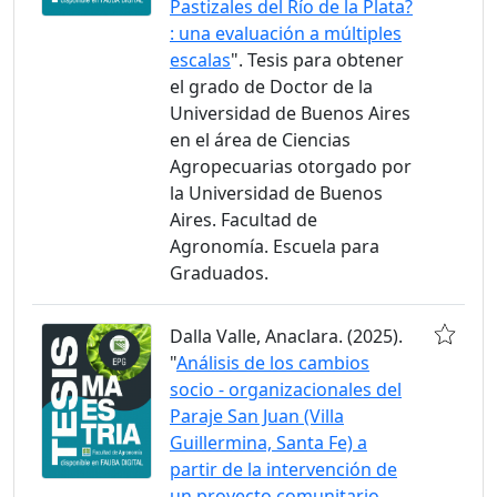
Pastizales del Río de la Plata?
: una evaluación a múltiples
escalas
". Tesis para obtener
el grado de Doctor de la
Universidad de Buenos Aires
en el área de Ciencias
Agropecuarias otorgado por
la Universidad de Buenos
Aires. Facultad de
Agronomía. Escuela para
Graduados.
Dalla Valle, Anaclara. (2025).
"
Análisis de los cambios
socio - organizacionales del
Paraje San Juan (Villa
Guillermina, Santa Fe) a
partir de la intervención de
un proyecto comunitario