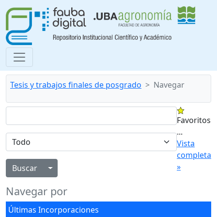
Tesis y trabajos finales de posgrado
Navegar
Favoritos
...
Vista
completa
»
Alternar menú desplegable
Navegar por
Últimas Incorporaciones